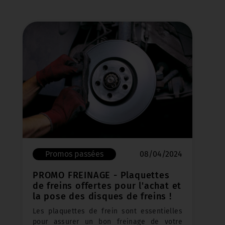
Promos passées
19/03/2024
PROMO MAGASIN - -30% sur tout
le magasin
A l'approche des travaux qui
commenceront courant printemps au sein
de notre établissement, nous liquidons
tout notre magasin de pièces détachées et
accessoires automobiles.