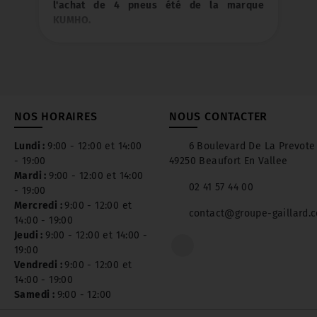
véhicule. Cette pièce s'use vite et son
usure ne doit pas être négligée car elle
remet directement en cause votre sécurité,
celle de vos passagers et des autres
usagers. L'état des plaquettes de frein est
facile à contrôler mais un professionnel
pourra aisément effectuer leur
remplacement tout en contrôlant l'état
NOS HORAIRES
NOUS CONTACTER
complet de votre système de freinage.
Lundi :
9:00 - 12:00 et 14:00
6 Boulevard De La Prevote
Forfaits pose disques et plaquettes à partir
- 19:00
49250 Beaufort En Vallee
de 74€ TTC
Mardi :
9:00 - 12:00 et 14:00
02 41 57 44 00
- 19:00
Mercredi :
9:00 - 12:00 et
contact@groupe-gaillard.
14:00 - 19:00
Conditions de l'offre:
Jeudi :
9:00 - 12:00 et 14:00 -
Offre réservée aux particuliers valable du
19:00
08 avril au 05 mai 2024 inclus dans votre
Vendredi :
9:00 - 12:00 et
centre Groupe Gaillard Auto à Beaufort en
14:00 - 19:00
Anjou.
Samedi :
9:00 - 12:00