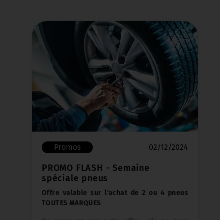
Promos passées
15/04/2024
PROMO PNEUS KUMHO Jusqu'à
100 € de remise immédiate pour
l'achat de 4 pneus été KUMHO !
Du 15 avril au 12 mai, profitez d'une remise
exceptionnelle allant jusqu'à 100€ pour