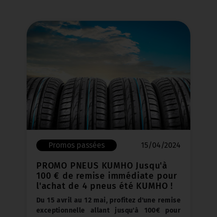
Promos passées
08/04/2024
PROMO FREINAGE - Plaquettes
de freins offertes pour l'achat et
la pose des disques de freins !
Les plaquettes de frein sont essentielles
pour assurer un bon freinage de votre