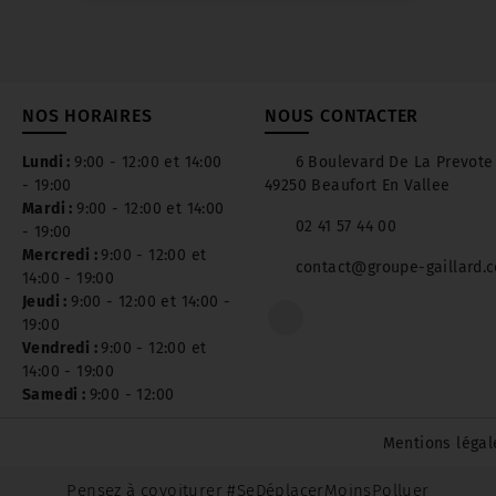
Faites remplacer vos pneus dès maintenant
afin de profiter de cette offre.
KUMHO
2 pneus
4 pneus
16 pouces et moins
15 €
30 €
NOS HORAIRES
NOUS CONTACTER
17 pouces
20 €
40 €
18 et 19 pouces
30 €
60 €
Lundi :
9:00 - 12:00 et 14:00
6 Boulevard De La Prevote
20 pouces et plus
50 €
100 €
- 19:00
49250 Beaufort En Vallee
Mardi :
9:00 - 12:00 et 14:00
02 41 57 44 00
- 19:00
La marque Kumho Tire :
Mercredi :
9:00 - 12:00 et
contact@groupe-gaillard.
14:00 - 19:00
Fondée en 1960 en Corée du Sud, Kumho
Jeudi :
9:00 - 12:00 et 14:00 -
Tire est aujourd'hui une marque
19:00
internationale de référence en matière de
Vendredi :
9:00 - 12:00 et
pneumatiques hautes performances à prix
14:00 - 19:00
raisonnables.
Samedi :
9:00 - 12:00
Afin de répondre aux demandes d'un
Mentions légal
marché exigeant, Kumho Tire ne cesse
d'innover et d'améliorer la qualité de ses
Pensez à covoiturer #SeDéplacerMoinsPolluer
pneumatiques, ce qui lui a permis de