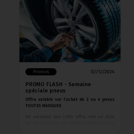
Promos
02/12/2024
PROMO FLASH - Semaine
spéciale pneus
Offre valable sur l'achat de 2 ou 4 pneus
TOUTES MARQUES
Ne manquez pas cette offre, elle ne dure
qu'une semaine... Un conseil, réservez votre
crénau dans nos ateliers au plus vite !