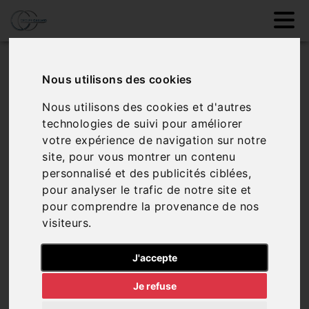
Véhicules favoris
Nous utilisons des cookies
Nous utilisons des cookies et d'autres
Aucun véhicule dans vos favoris, vous pouvez en
technologies de suivi pour améliorer
ajouter via notre page de véhicules
votre expérience de navigation sur notre
site, pour vous montrer un contenu
personnalisé et des publicités ciblées,
pour analyser le trafic de notre site et
Sélectionner des
pour comprendre la provenance de nos
véhicules
visiteurs.
J'accepte
Je refuse