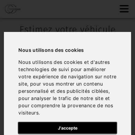
Estimez votre véhicule
avec
GROUPE GAILLARD
Nous utilisons des cookies
Nous utilisons des cookies et d'autres
technologies de suivi pour améliorer
votre expérience de navigation sur notre
site, pour vous montrer un contenu
personnalisé et des publicités ciblées,
Estimation en ligne gratuite et sans
pour analyser le trafic de notre site et
engagement
pour comprendre la provenance de nos
Recevez l'estimation gratuite de votre
visiteurs.
voiture directement chez vous. Nous
vous proposons un prix de reprise sans
J'accepte
obligation d'achat d'un nouveau